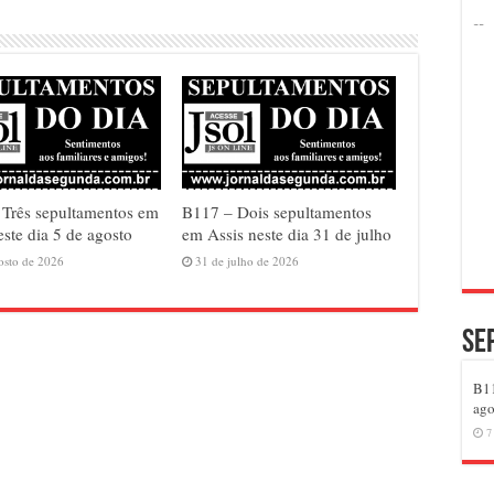
Três sepultamentos em
B117 – Dois sepultamentos
este dia 5 de agosto
em Assis neste dia 31 de julho
osto de 2026
31 de julho de 2026
Se
B11
ago
7