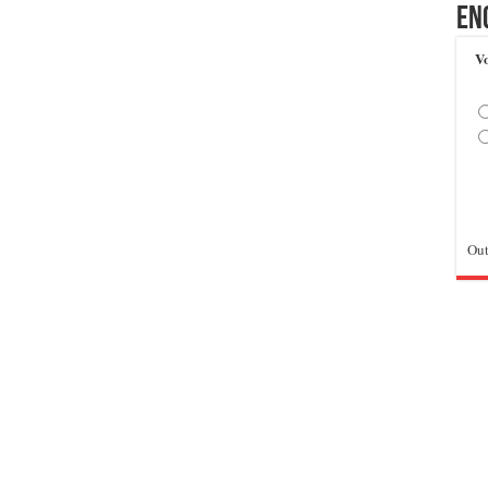
En
Vo
Out