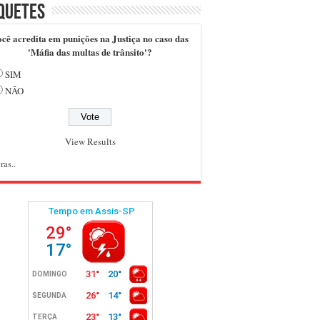
quetes
cê acredita em punições na Justiça no caso das
'Máfia das multas de trânsito'?
SIM
NÃO
View Results
ras..