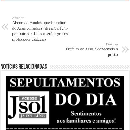
Anterior
Abono do Fundeb, que Prefeitura
de Assis considera ‘ilegal’, é feito
por outras cidades e será pago aos
professores estaduais
Próximo
Prefeito de Assis é condenado à
prisão
Notícias relacionadas