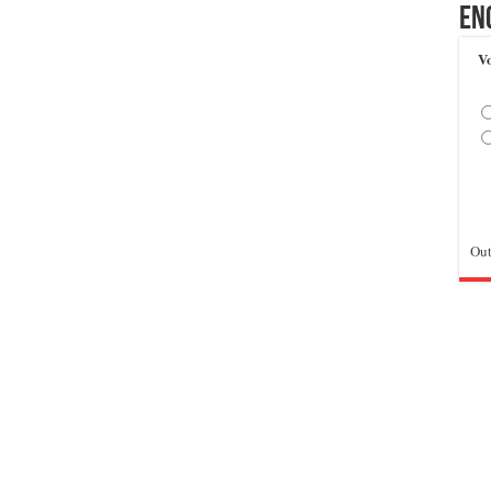
En
Vo
Out