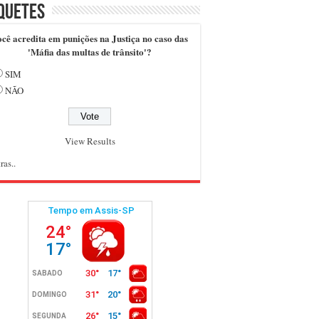
quetes
cê acredita em punições na Justiça no caso das
'Máfia das multas de trânsito'?
SIM
NÃO
View Results
ras..