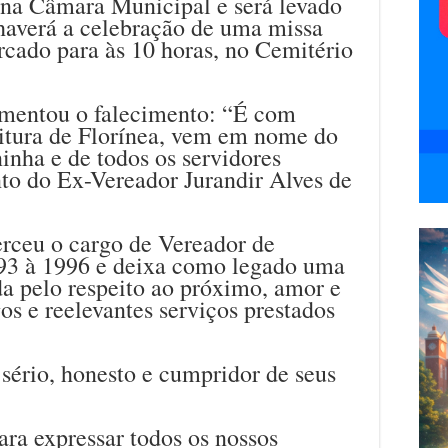
 na Câmara Municipal e será levado
 haverá a celebração de uma missa
rcado para às 10 horas, no Cemitério
lamentou o falecimento: “É com
eitura de Florínea, vem em nome do
inha e de todos os servidores
nto do Ex-Ve
reador Jurandir Alves de
erceu o cargo de Vereador de
993 à 1996 e deixa como legado uma
da pelo respeito ao próximo, amor e
os e reelevantes serviços prestados
ério, honesto e cumpridor de seus
ra expressar todos os nossos