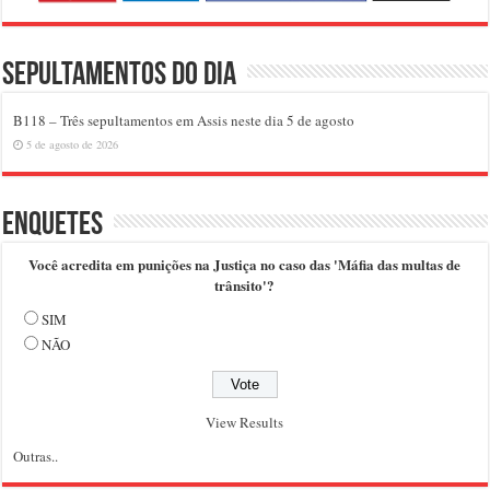
Sepultamentos do dia
B118 – Três sepultamentos em Assis neste dia 5 de agosto
5 de agosto de 2026
Enquetes
Você acredita em punições na Justiça no caso das 'Máfia das multas de
trânsito'?
SIM
NÃO
View Results
Outras..