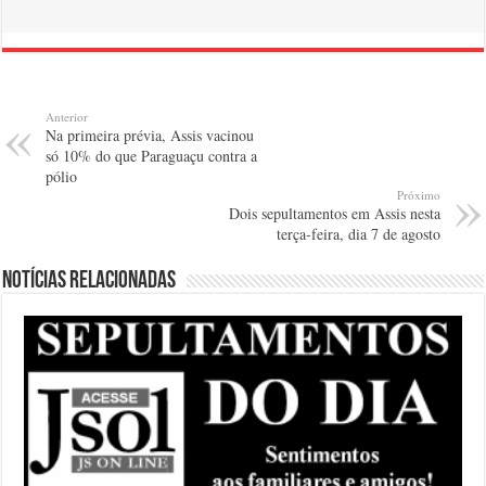
Anterior
Na primeira prévia, Assis vacinou
só 10% do que Paraguaçu contra a
pólio
Próximo
Dois sepultamentos em Assis nesta
terça-feira, dia 7 de agosto
Notícias relacionadas