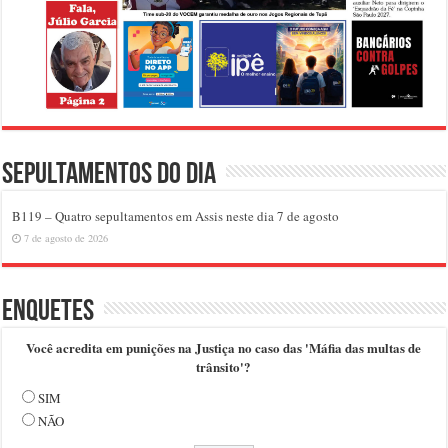
Sepultamentos do dia
B119 – Quatro sepultamentos em Assis neste dia 7 de agosto
7 de agosto de 2026
Enquetes
Você acredita em punições na Justiça no caso das 'Máfia das multas de
trânsito'?
SIM
NÃO