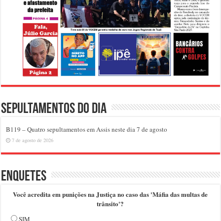
Sepultamentos do dia
B119 – Quatro sepultamentos em Assis neste dia 7 de agosto
7 de agosto de 2026
Enquetes
Você acredita em punições na Justiça no caso das 'Máfia das multas de
trânsito'?
SIM