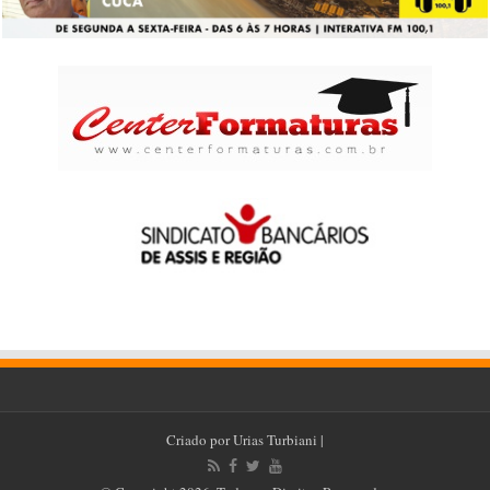
Criado por
Urias Turbiani
|