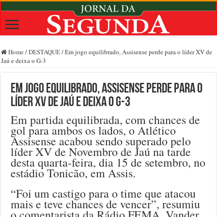
Home
/
DESTAQUE
/
Em jogo equilibrado, Assisense perde para o líder XV de
Jaú e deixa o G-3
Em jogo equilibrado, Assisense perde para o
líder XV de Jaú e deixa o G-3
Em partida equilibrada, com chances de
gol para ambos os lados, o Atlético
Assisense acabou sendo superado pelo
líder XV de Novembro de Jaú na tarde
desta quarta-feira, dia 15 de setembro, no
estádio Tonicão, em Assis.
“Foi um castigo para o time que atacou
mais e teve chances de vencer”, resumiu
o comentarista da Rádio FEMA, Vander