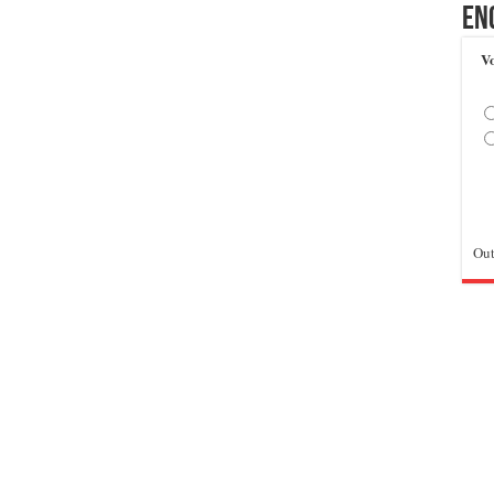
En
Vo
Out