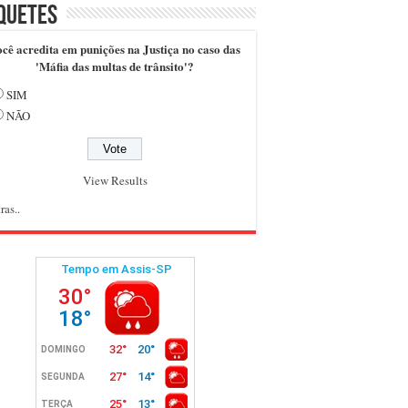
quetes
cê acredita em punições na Justiça no caso das
'Máfia das multas de trânsito'?
SIM
NÃO
View Results
ras..