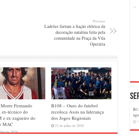
Próximo
Ladrões furtam a fiação elétrica da
decoração natalina feita pela
comunidade na Praça da Vila
Operária
Se
 Morre Fernando
B108 – Ouro do futebol
B11
, ex-técnico do
recoloca Assis na liderança
ago
e ex-zagueiro do
dos Jogos Regionais
7
 e MAC
22 de julho de 2026
ulho de 2026