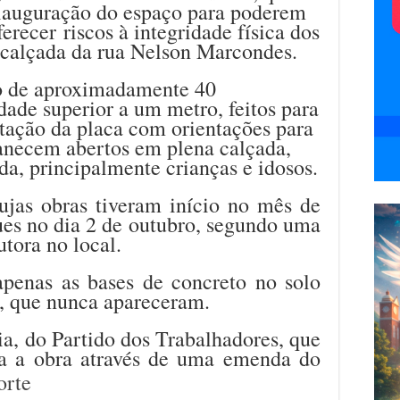
iauguração do espaço para poderem
ferecer riscos à integridade física dos
 calçada da rua Nelson Marcondes.
o de aproximadamente 40
ade superior a um metro, feitos para
ntação da placa com orientações para
manecem abertos em plena calçada,
a, principalmente crianças e idosos.
ujas obras tiveram início no mês de
ues no dia 2 de outubro, segundo uma
utora no local.
apenas as bases de concreto no solo
s, que nunca apareceram.
a, do Partido dos Trabalhadores, que
ra a obra através de uma
emenda do