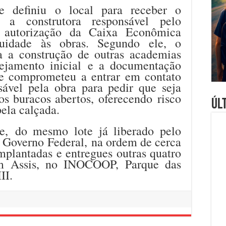
 e definiu o local para receber o
e a construtora responsável pelo
o autorização da Caixa Econômica
nuidade às obras. Segundo ele, o
da a construção de outras academias
ejamento inicial e a documentação
 se comprometeu a entrar em contato
ável pela obra para pedir que seja
s buracos abertos, oferecendo risco
Úl
ela calçada.
ue, do mesmo lote já liberado pelo
o Governo Federal, na ordem de cerca
mplantadas e entregues outras quatro
em Assis, no INOCOOP, Parque das
II.