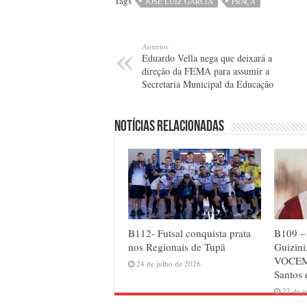
Tags
JOSÉ LUIZ GARCIA
PRAÇA
Anterior
Eduardo Vella nega que deixará a
direção da FEMA para assumir a
Secretaria Municipal da Educação
Notícias relacionadas
B112- Futsal conquista prata
B109 –
nos Regionais de Tupã
Guizini
VOCEM 
24 de julho de 2026
Santos
22 de j