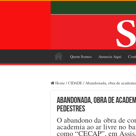
Quem Somos
Anuncie Aqui
Cont
Home
/
CIDADE
/
Abandonada, obra de academia a
Abandonada, obra de academi
pedestres
O abandono da obra de co
academia ao ar livre no ba
como “CECAP”, em Assis, a