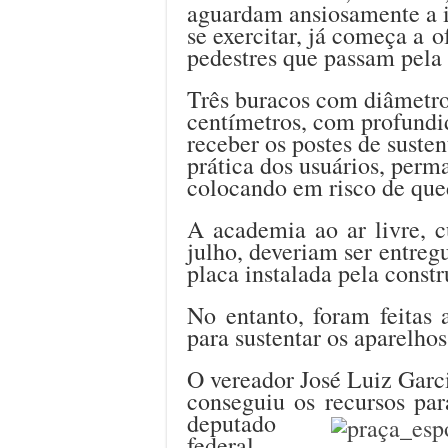
aguardam ansiosamente a 
se exercitar, já começa a o
pedestres que passam pela
Três buracos com diâmetr
centímetros, com profundid
receber os postes de suste
prática dos usuários, per
colocando em risco de qued
A academia ao ar livre, c
julho, deveriam ser entreg
placa instalada pela constr
No entanto, foram feitas 
para sustentar os aparelho
O vereador José Luiz Garci
conseguiu os recursos pa
deputado
federal