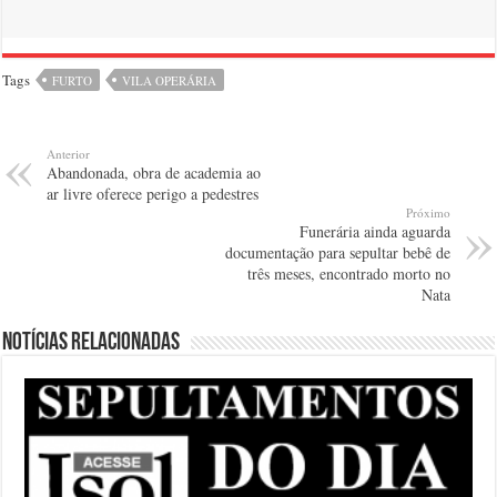
Tags
FURTO
VILA OPERÁRIA
Anterior
Abandonada, obra de academia ao
ar livre oferece perigo a pedestres
Próximo
Funerária ainda aguarda
documentação para sepultar bebê de
três meses, encontrado morto no
Nata
Notícias relacionadas