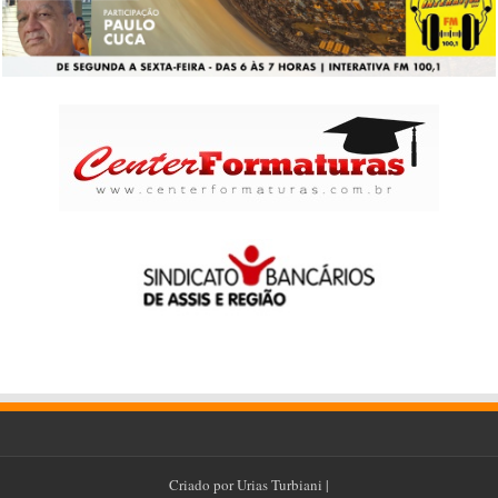
Criado por
Urias Turbiani
|