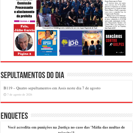
Sepultamentos do dia
B119 – Quatro sepultamentos em Assis neste dia 7 de agosto
7 de agosto de 2026
Enquetes
Você acredita em punições na Justiça no caso das 'Máfia das multas de
trânsito'?