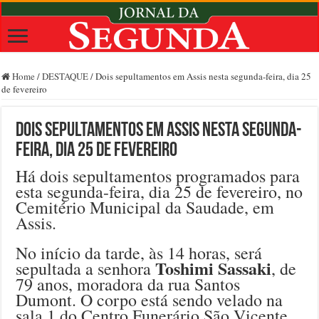
Home
/
DESTAQUE
/
Dois sepultamentos em Assis nesta segunda-feira, dia 25
de fevereiro
Dois sepultamentos em Assis nesta segunda-
feira, dia 25 de fevereiro
Há dois sepultamentos programados para
esta segunda-feira, dia 25 de fevereiro, no
Cemitério Municipal da Saudade, em
Assis.
No início da tarde, às 14 horas, será
Toshimi Sassaki
sepultada a senhora
, de
79 anos, moradora da rua Santos
Dumont. O corpo está sendo velado na
sala 1 do Centro Funerário São Vicente,