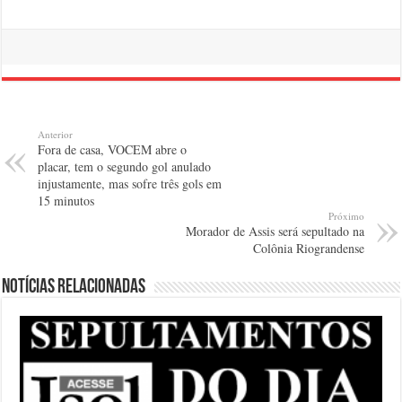
Anterior
Fora de casa, VOCEM abre o
placar, tem o segundo gol anulado
injustamente, mas sofre três gols em
15 minutos
Próximo
Morador de Assis será sepultado na
Colônia Riograndense
Notícias relacionadas