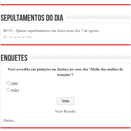
Sepultamentos do dia
B119 – Quatro sepultamentos em Assis neste dia 7 de agosto
7 de agosto de 2026
Enquetes
Você acredita em punições na Justiça no caso das 'Máfia das multas de
trânsito'?
SIM
NÃO
View Results
Outras..