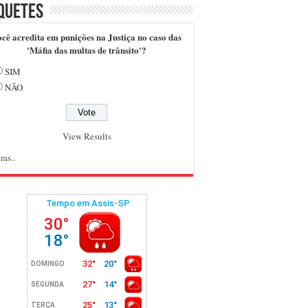
quetes
cê acredita em punições na Justiça no caso das
'Máfia das multas de trânsito'?
SIM
NÃO
View Results
ras..