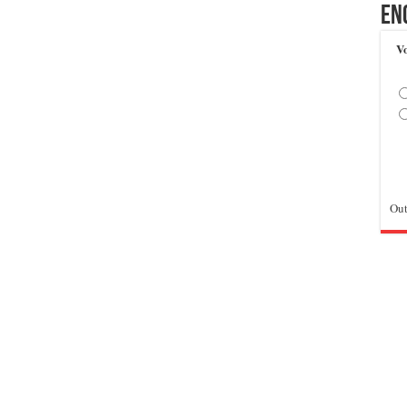
En
Vo
Out