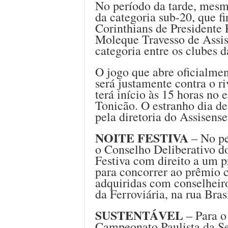
No período da tarde, mesm
da categoria sub-20, que 
Corinthians de Presidente 
Moleque Travesso de Assis
categoria entre os clubes 
O jogo que abre oficialme
será justamente contra o ri
terá início às 15 horas no 
Tonicão. O estranho dia de
pela diretoria do Assisens
NOITE FESTIVA
– No per
o Conselho Deliberativo 
Festiva com direito a um p
para concorrer ao prêmio
adquiridas com conselheiro
da Ferroviária, na rua Bras
SUSTENTÁVEL
– Para o
Campeonato Paulista da Se