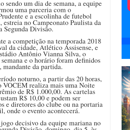
o sendo um dia de semana, a equipe
firmou uma parceria com o
Prudente e a escolinha de futebol
, estreia no Campeonato Paulista da
da Segunda Divisão.
nte a competição na temporada 2018
val da cidade, Atlético Assisense, e
estádio Antônio Vianna Silva, o
 semana e o horário foram definidos
e, mandante da partida.
íodo noturno, a partir das 20 horas,
do VOCEM realiza mais uma Noite
rêmio de R$ 1.000,00. As cartelas
 custam R$ 10,00 e podem ser
s e diretores do clube ou na portaria
il, onde o evento acontecerá.
 jogo decisivo da equipe mariana no
gunda Divisão, domingo, dia 5, às