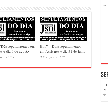
Três sepultamentos em
B117 – Dois sepultamentos
este dia 5 de agosto
em Assis neste dia 31 de julho
osto de 2026
31 de julho de 2026
Se
B11
ago
7