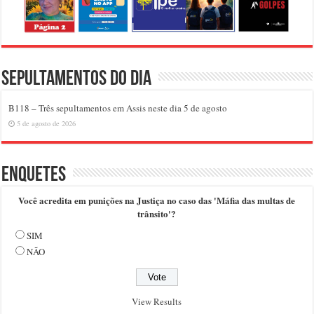
Sepultamentos do dia
B118 – Três sepultamentos em Assis neste dia 5 de agosto
5 de agosto de 2026
Enquetes
Você acredita em punições na Justiça no caso das 'Máfia das multas de
trânsito'?
SIM
NÃO
View Results