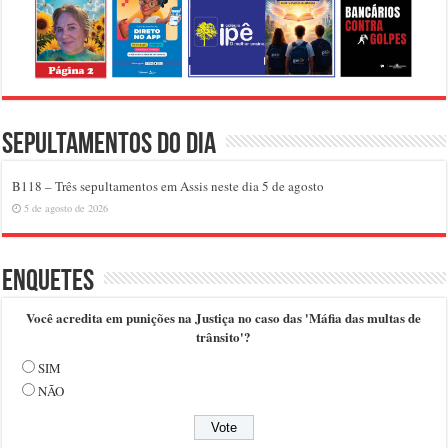
Sepultamentos do dia
B118 – Três sepultamentos em Assis neste dia 5 de agosto
5 de agosto de 2026
Enquetes
Você acredita em punições na Justiça no caso das 'Máfia das multas de
trânsito'?
SIM
NÃO