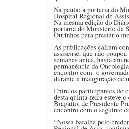
Na pauta: a portaria do Mi
Hospital Regional de Assis
Na mesma edição do Diário
portaria do Ministério da
Ourinhos para prestar o m
As publicações caíram c
assisense, que não poupou c
semanas antes, havia anun
permanência da Oncologia
encontro com o governado
durante a inauguração de u
Entre os participantes do e
desta quinta-feira esteve 
Bragatto, de Presidente Pru
encontro com o seguinte c
“Nossa batalha pelo crede
Regional de Assis continua