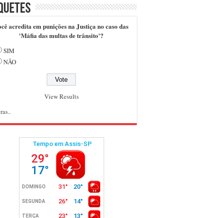
quetes
cê acredita em punições na Justiça no caso das
'Máfia das multas de trânsito'?
SIM
NÃO
View Results
ras..