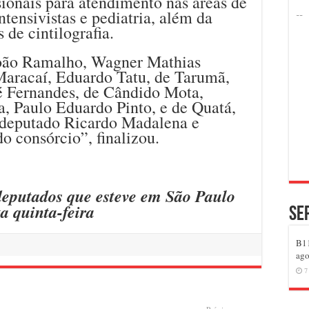
sionais para atendimento nas áreas de
ntensivistas e pediatria, além da
 de cintilografia.
 João Ramalho, Wagner Mathias
 Maracaí, Eduardo Tatu, de Tarumã,
sé Fernandes, de Cândido Mota,
a, Paulo Eduardo Pinto, e de Quatá,
 deputado Ricardo Madalena e
do consórcio”, finalizou.
 deputados que esteve em São Paulo
ta quinta-feira
Se
B11
ago
7