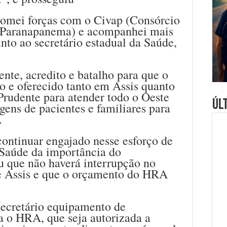
 somei forças com o Civap (Consórcio
o Paranapanema) e acompanhei mais
unto ao secretário estadual da Saúde,
nte, acredito e batalho para que o
do e oferecido tanto em Assis quanto
Prudente para atender todo o Oeste
Úl
agens de pacientes e familiares para
.
 continuar engajado nesse esforço de
 Saúde da importância do
 que não haverá interrupção no
e Assis e que o orçamento do HRA
secretário equipamento de
a o HRA, que seja autorizada a