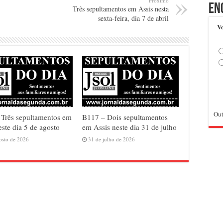
Próximo
En
Três sepultamentos em Assis nesta
sexta-feira, dia 7 de abril
Vo
Out
Três sepultamentos em
B117 – Dois sepultamentos
este dia 5 de agosto
em Assis neste dia 31 de julho
osto de 2026
31 de julho de 2026