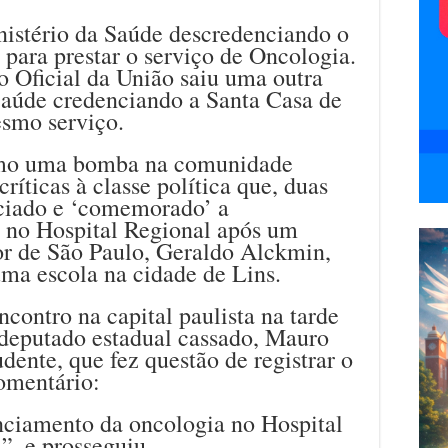
nistério da Saúde descredenciando o
 para prestar o serviço de Oncologia.
 Oficial da União saiu uma outra
 Saúde credenciando a Santa Casa de
esmo serviço.
omo uma bomba na comunidade
ríticas à classe política que, duas
ciado e ‘comemorado’ a
 no Hospital Regional após um
r de São Paulo, Geraldo Alckmin,
ma escola na cidade de Lins.
ncontro na capital paulista na tarde
o deputado estadual cassado, Mauro
dente, que fez questão de registrar o
omentário:
nciamento da oncologia no Hospital
”, e prosseguiu