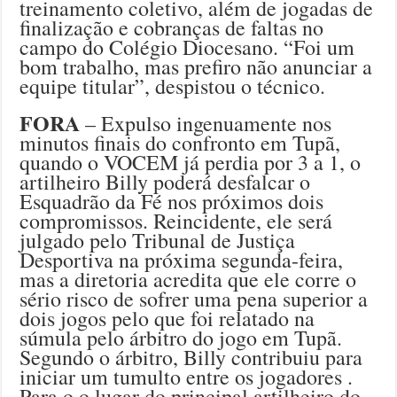
treinamento coletivo, além de jogadas de
finalização e cobranças de faltas no
campo do Colégio Diocesano. “Foi um
bom trabalho, mas prefiro não anunciar a
equipe titular”, despistou o técnico.
FORA
– Expulso ingenuamente nos
minutos finais do confronto em Tupã,
quando o VOCEM já perdia por 3 a 1, o
artilheiro Billy poderá desfalcar o
Esquadrão da Fé nos próximos dois
compromissos. Reincidente, ele será
julgado pelo Tribunal de Justiça
Desportiva na próxima segunda-feira,
mas a diretoria acredita que ele corre o
sério risco de sofrer uma pena superior a
dois jogos pelo que foi relatado na
súmula pelo árbitro do jogo em Tupã.
Segundo o árbitro, Billy contribuiu para
iniciar um tumulto entre os jogadores .
Para o o lugar do principal artilheiro do