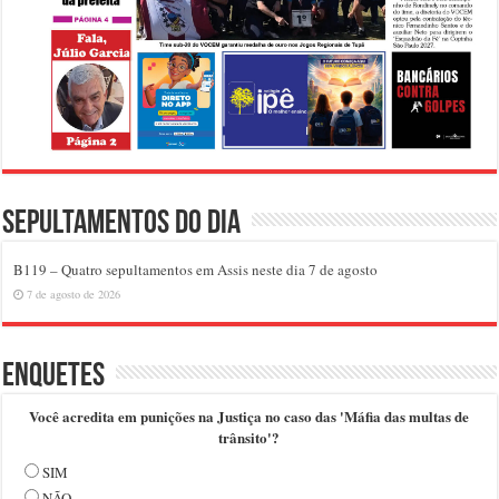
Sepultamentos do dia
B119 – Quatro sepultamentos em Assis neste dia 7 de agosto
7 de agosto de 2026
Enquetes
Você acredita em punições na Justiça no caso das 'Máfia das multas de
trânsito'?
SIM
NÃO