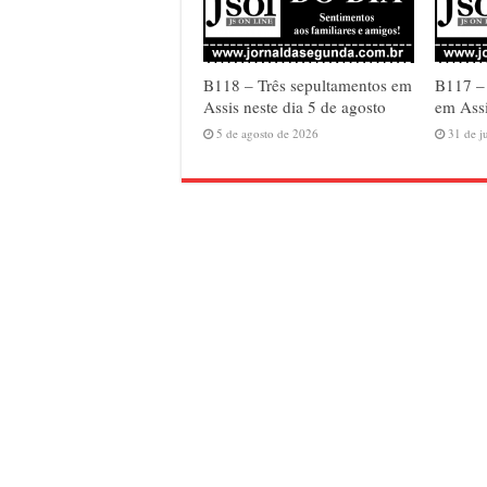
B118 – Três sepultamentos em
B117 –
Assis neste dia 5 de agosto
em Assi
5 de agosto de 2026
31 de j