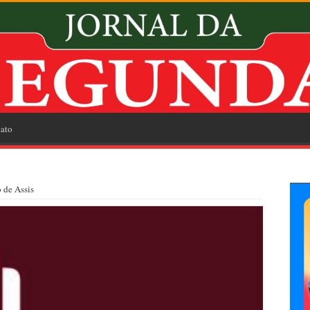
ato
 de Assis