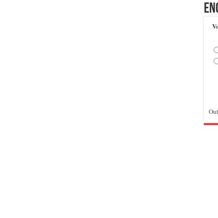
En
Vo
Out