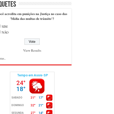
quetes
cê acredita em punições na Justiça no caso das
'Máfia das multas de trânsito'?
SIM
NÃO
View Results
ras..