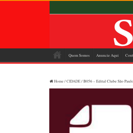
Quem Somos
Anuncie Aqui
Cont
Home
/
CIDADE
/
B056 – Edital Clube São Paulo