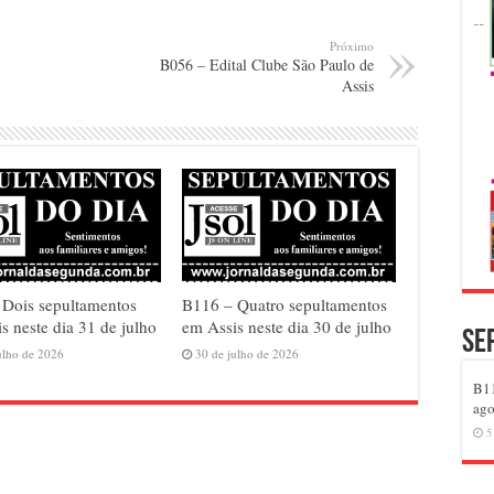
Próximo
B056 – Edital Clube São Paulo de
Assis
 Dois sepultamentos
B116 – Quatro sepultamentos
s neste dia 31 de julho
em Assis neste dia 30 de julho
Se
ulho de 2026
30 de julho de 2026
B11
ago
5