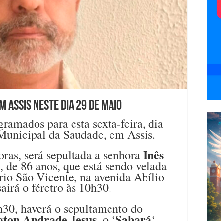
 Assis neste dia 29 de maio
ramados para esta sexta-feira, dia
Municipal da Saudade, em Assis.
Inês
oras, será sepultada a senhora
m
, de 86 anos, que está sendo velada
rio São Vicente, na avenida Abílio
airá o féretro às 10h30.
h30, haverá o sepultamento do
gton Andrade Jesus
Sabará
, o ‘
‘