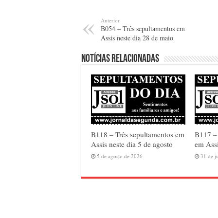
Anterior
B054 – Três sepultamentos em
Assis neste dia 28 de maio
Notícias relacionadas
B118 – Três sepultamentos em
B117 –
Assis neste dia 5 de agosto
em Assi
5 de agosto de 2026
31 de j