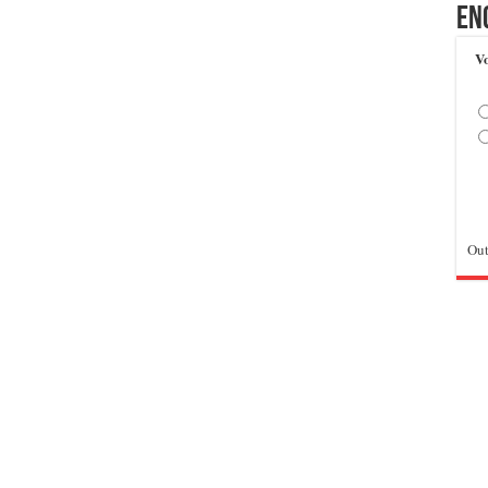
En
Vo
Out