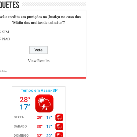
quetes
cê acredita em punições na Justiça no caso das
'Máfia das multas de trânsito'?
SIM
NÃO
View Results
ras..