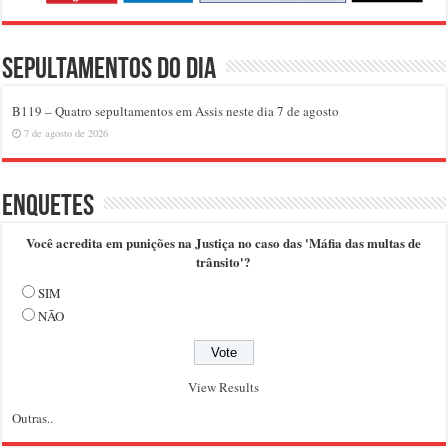
Sepultamentos do dia
B119 – Quatro sepultamentos em Assis neste dia 7 de agosto
7 de agosto de 2026
Enquetes
Você acredita em punições na Justiça no caso das 'Máfia das multas de
trânsito'?
SIM
NÃO
View Results
Outras..