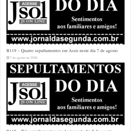
B119 – Quatro sepultamentos em Assis neste dia 7 de agosto
7 de agosto de 2026