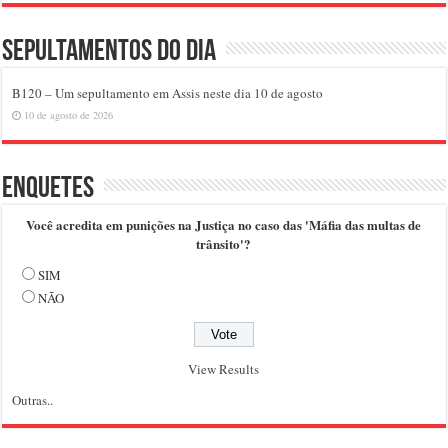
Sepultamentos do dia
B120 – Um sepultamento em Assis neste dia 10 de agosto
10 de agosto de 2026
Enquetes
Você acredita em punições na Justiça no caso das 'Máfia das multas de
trânsito'?
SIM
NÃO
View Results
Outras..