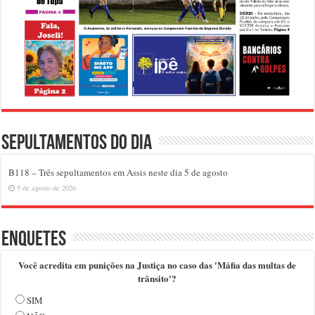
Sepultamentos do dia
B118 – Três sepultamentos em Assis neste dia 5 de agosto
5 de agosto de 2026
Enquetes
Você acredita em punições na Justiça no caso das 'Máfia das multas de
trânsito'?
SIM