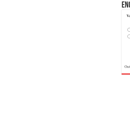
En
Vo
Out