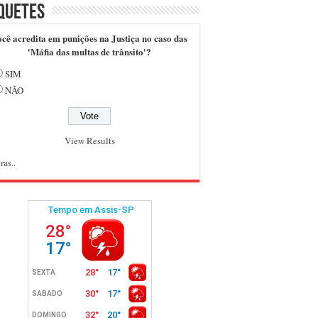
quetes
cê acredita em punições na Justiça no caso das
'Máfia das multas de trânsito'?
SIM
NÃO
View Results
ras..