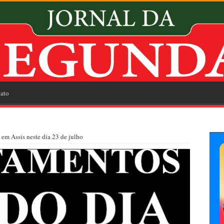
ato
em Assis neste dia 23 de julho