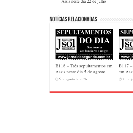
Assis neste dia 22 de julho
Notícias relacionadas
B118 – Três sepultamentos em
B117 –
Assis neste dia 5 de agosto
em Assi
5 de agosto de 2026
31 de j