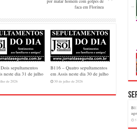
por matar homem com golpes de
faca em Florínea
 Dois sepultamentos
B116 – Quatro sepultamentos
s neste dia 31 de julho
em Assis neste dia 30 de julho
ulho de 2026
30 de julho de 2026
Se
B11
ago
5