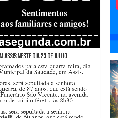
 Assis neste dia 23 de julho
ramados para esta quarta-feira, dia
 Municipal da Saudade, em Assis.
oras, será sepultada a senhora
gueira
, de 87 anos, que está sendo
 Funerário São Vicente, na avenida
 onde sairá o féretro às 8h30.
ras, será sepultada a senhora
telli
, de 60 anos, que está sendo