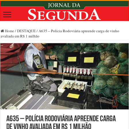
Home
/
DESTAQUE
/
A635 – Polícia Rodoviária apreende carga de vinho
avaliada em R$ 1 milhão
A635 – Polícia Rodoviária apreende carga
de vinho avaliada em R$ 1 milhão