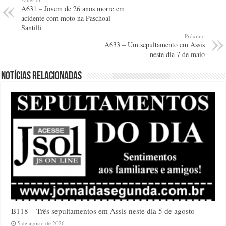
A631 – Jovem de 26 anos morre em
acidente com moto na Paschoal
Santilli
Próximo
A633 – Um sepultamento em Assis
neste dia 7 de maio
Notícias relacionadas
B118 – Três sepultamentos em Assis neste dia 5 de agosto
5 de agosto de 2026