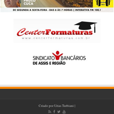
Criado por
Urias Turbiani
|