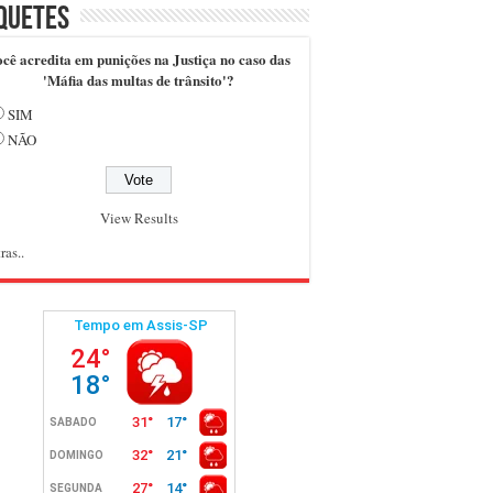
quetes
cê acredita em punições na Justiça no caso das
'Máfia das multas de trânsito'?
SIM
NÃO
View Results
ras..