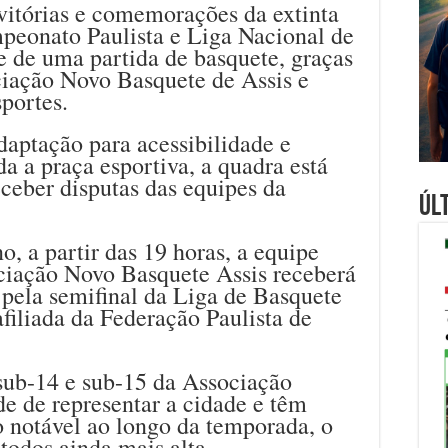
s vitórias e comemorações da extinta
peonato Paulista e Liga Nacional de
de de uma partida de basquete, graças
ciação Novo Basquete de Assis e
portes.
aptação para acessibilidade e
a a praça esportiva, a quadra está
eceber disputas das equipes da
Úl
o, a partir das 19 horas, a equipe
ciação Novo Basquete Assis receberá
 pela semifinal da Liga de Basquete
afiliada da Federação Paulista de
 sub-14 e sub-15 da Associação
e de representar a cidade e têm
notável ao longo da temporada, o
todos ainda mais alta.