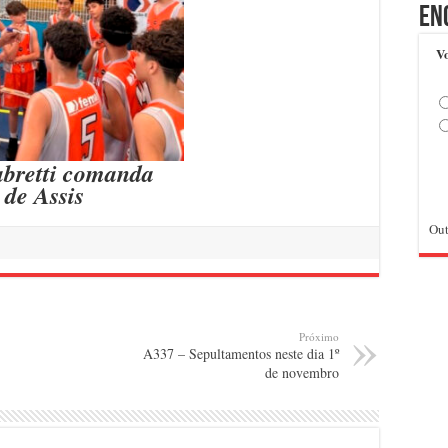
En
Vo
abretti comanda
 de Assis
Out
Próximo
A337 – Sepultamentos neste dia 1º
de novembro