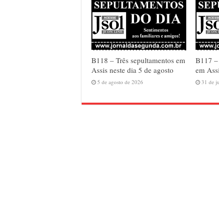
B118 – Três sepultamentos em
B117 –
Assis neste dia 5 de agosto
em Assi
5 de agosto de 2026
31 de j