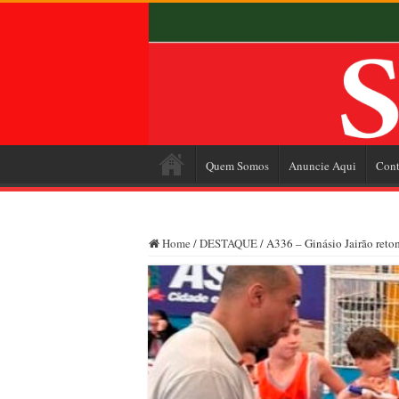
Quem Somos
Anuncie Aqui
Cont
Home
/
DESTAQUE
/
A336 – Ginásio Jairão reto