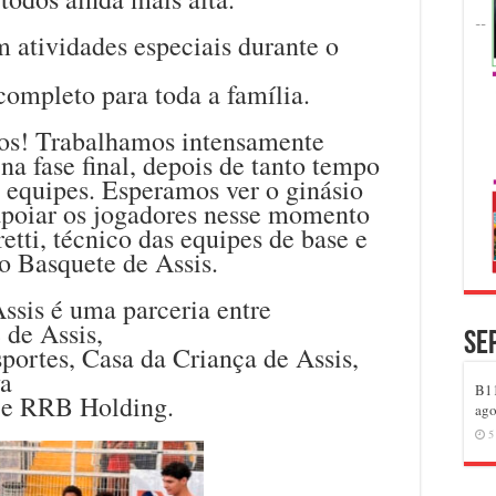
 atividades especiais durante o
ompleto para toda a família.
s! Trabalhamos intensamente
 na fase final, depois de tanto tempo
s equipes. Esperamos ver o ginásio
 apoiar os jogadores nesse momento
retti, técnico das equipes de base e
 Basquete de Assis.
sis é uma parceria entre
de Assis,
Se
portes, Casa da Criança de Assis,
va
B11
i e RRB Holding.
ago
5