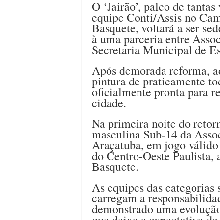
O ‘Jairão’, palco de tanta
equipe Conti/Assis no Cam
Basquete, voltará a ser se
à uma parceria entre Asso
Secretaria Municipal de Es
Após demorada reforma, ad
pintura de praticamente tod
oficialmente pronta para r
cidade.
Na primeira noite do retorn
masculina Sub-14 da Asso
Araçatuba, em jogo válido
do Centro-Oeste Paulista, 
Basquete.
As equipes das categorias
carregam a responsabilidad
demonstrado uma evolução 
que deixa a expectativa de 