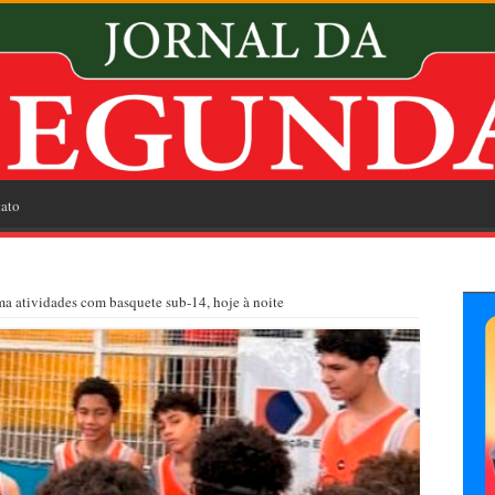
ato
ma atividades com basquete sub-14, hoje à noite