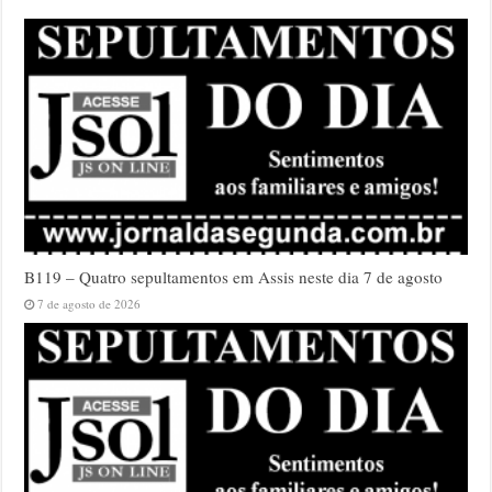
B119 – Quatro sepultamentos em Assis neste dia 7 de agosto
7 de agosto de 2026