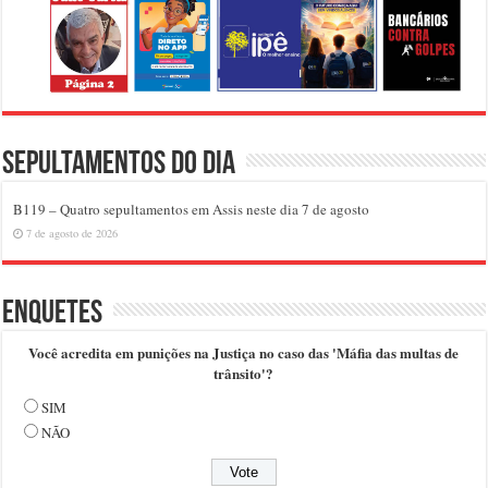
Sepultamentos do dia
B119 – Quatro sepultamentos em Assis neste dia 7 de agosto
7 de agosto de 2026
Enquetes
Você acredita em punições na Justiça no caso das 'Máfia das multas de
trânsito'?
SIM
NÃO