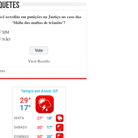
quetes
cê acredita em punições na Justiça no caso das
'Máfia das multas de trânsito'?
SIM
NÃO
View Results
ras..