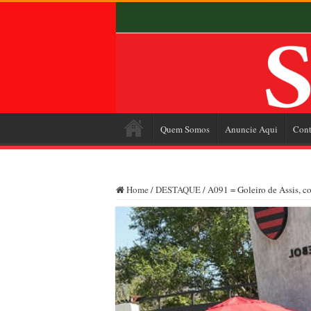
Quem Somos
Anuncie Aqui
Cont
Home
/
DESTAQUE
/
A091 = Goleiro de Assis, 