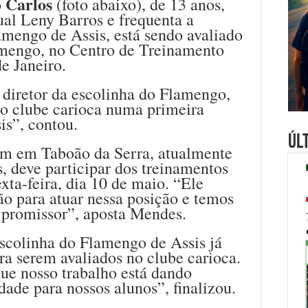
 Carlos
(foto abaixo), de 13 anos,
ual Leny Barros e frequenta a
amengo de Assis, está sendo avaliado
amengo, no Centro de Treinamento
e Janeiro.
diretor da escolinha do Flamengo,
lo clube carioca numa primeira
is”, contou.
Úl
em em Taboão da Serra, atualmente
, deve participar dos treinamentos
xta-feira, dia 10 de maio. “Ele
o para atuar nessa posição e temos
 promissor”, aposta Mendes.
escolinha do Flamengo de Assis já
ara serem avaliados no clube carioca.
e nosso trabalho está dando
dade para nossos alunos”, finalizou.