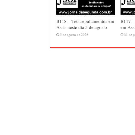
B118 – Três sepultamentos em
B117 –
Assis neste dia 5 de agosto
em Assi
5 de agosto de 2026
31 de j