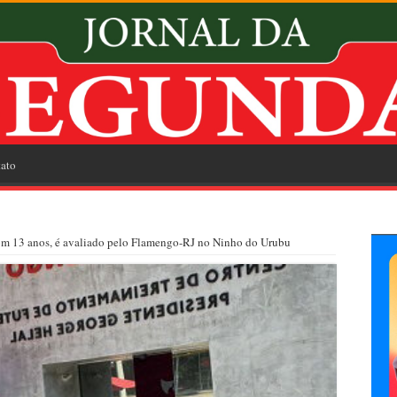
ato
com 13 anos, é avaliado pelo Flamengo-RJ no Ninho do Urubu