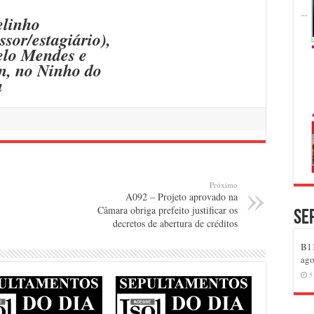
linho
ssor/estagiário),
lo Mendes e
n, no Ninho do
u
Próximo
A092 – Projeto aprovado na
Câmara obriga prefeito justificar os
Se
decretos de abertura de créditos
B11
ago
5