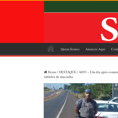
Quem Somos
Anuncie Aqui
Cont
Home
/
DESTAQUE
/
A093 – Um dia após comemor
tabletes de maconha