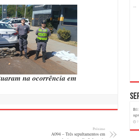
atuaram na ocorrência em
Se
B11
ago
7
Próximo
A094 – Três sepultamentos em