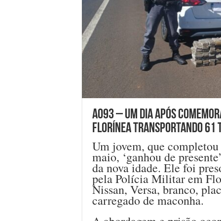
A093 – Um dia após comemora
Florínea transportando 61 
Um jovem, que completou 23
maio, ‘ganhou de presente
da nova idade. Ele foi pres
pela Polícia Militar em F
Nissan, Versa, branco, pl
carregado de maconha.
A abordagem e prisão oco