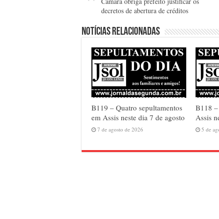
Câmara obriga prefeito justificar os
decretos de abertura de créditos
Notícias relacionadas
B119 – Quatro sepultamentos
B118 – 
em Assis neste dia 7 de agosto
Assis n
7 de agosto de 2026
5 de ag