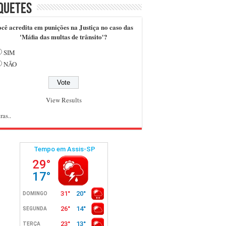
quetes
cê acredita em punições na Justiça no caso das
'Máfia das multas de trânsito'?
SIM
NÃO
View Results
ras..