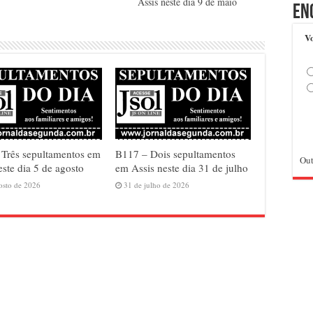
Assis neste dia 9 de maio
En
Vo
Três sepultamentos em
B117 – Dois sepultamentos
Out
este dia 5 de agosto
em Assis neste dia 31 de julho
osto de 2026
31 de julho de 2026