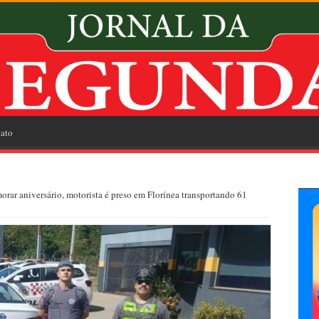
ato
ar aniversário, motorista é preso em Florínea transportando 61