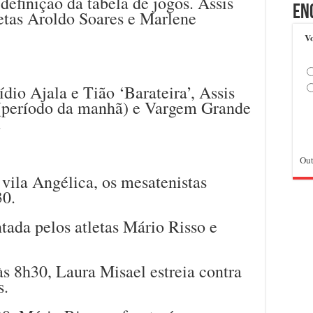
definição da tabela de jogos. Assis
En
letas Aroldo Soares e Marlene
Vo
dio Ajala e Tião ‘Barateira’, Assis
ê (período da manhã) e Vargem Grande
.
Out
vila Angélica, os mesatenistas
30.
ntada pelos atletas Mário Risso e
s 8h30, Laura Misael estreia contra
s.