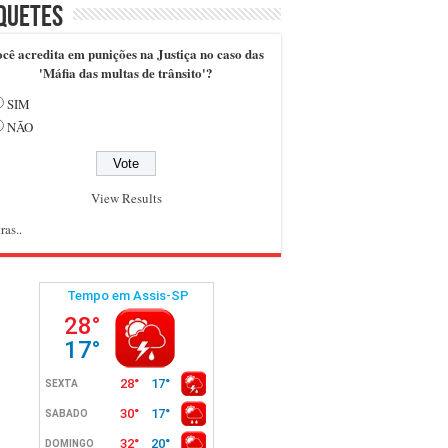
quetes
cê acredita em punições na Justiça no caso das
'Máfia das multas de trânsito'?
SIM
NÃO
View Results
ras..