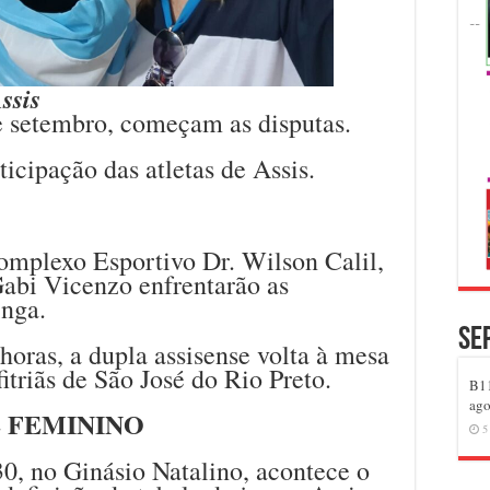
ssis
de setembro, começam as disputas.
icipação das atletas de Assis.
omplexo Esportivo Dr. Wilson Calil,
 Gabi Vicenzo enfrentarão as
inga.
Se
horas, a dupla assisense volta à mesa
fitriãs de São José do Rio Preto.
B11
ago
 FEMININO
5
0, no Ginásio Natalino, acontece o