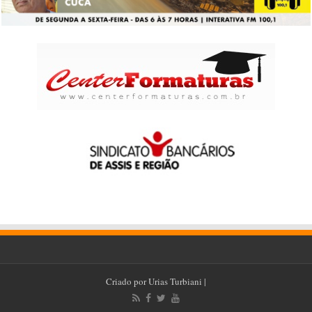
Criado por
Urias Turbiani
|