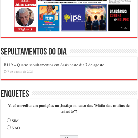
Sepultamentos do dia
B119 – Quatro sepultamentos em Assis neste dia 7 de agosto
7 de agosto de 2026
Enquetes
Você acredita em punições na Justiça no caso das 'Máfia das multas de
trânsito'?
SIM
NÃO