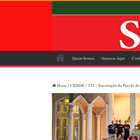
Quem Somos
Anuncie Aqui
Cont
Home
/
CIDADE
/
233 – Encenação da Paixão de C