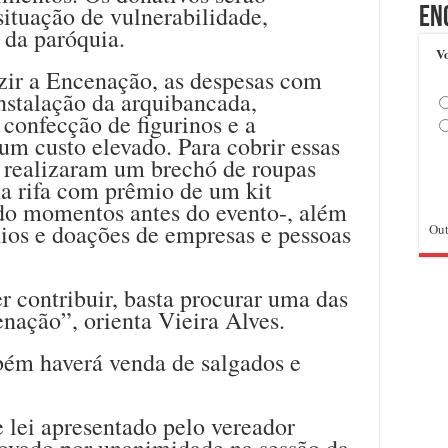
situação de vulnerabilidade,
En
 da paróquia.
Vo
zir a Encenação, as despesas com
nstalação da arquibancada,
 confecção de figurinos e a
m custo elevado. Para cobrir essas
s realizaram um brechó de roupas
a rifa com prêmio de um kit
ado momentos antes do evento-, além
ios e doações de empresas e pessoas
Out
 contribuir, basta procurar uma das
nação”, orienta Vieira Alves.
bém haverá venda de salgados e
 lei apresentado pelo vereador
ovado por unanimidade na sessão da