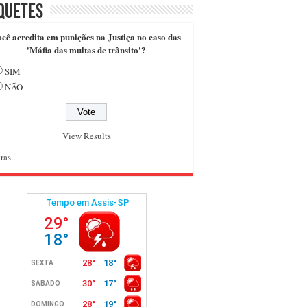
quetes
cê acredita em punições na Justiça no caso das
'Máfia das multas de trânsito'?
SIM
NÃO
View Results
ras..