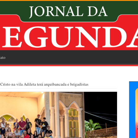
ato
risto na vila Adileta terá arquibancada e brigadistas