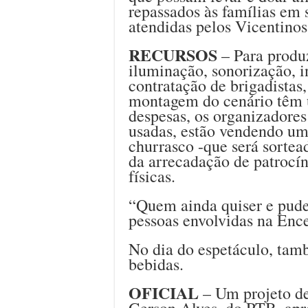
repassados às famílias em 
atendidas pelos Vicentinos
RECURSOS
– Para produ
iluminação, sonorização, i
contratação de brigadistas,
montagem do cenário têm u
despesas, os organizadore
usadas, estão vendendo um
churrasco -que será sorte
da arrecadação de patrocín
físicas.
“Quem ainda quiser e puder
pessoas envolvidas na Ence
No dia do espetáculo, tam
bebidas.
OFICIAL
– Um projeto de
Gerson Alves, do PTB, apr