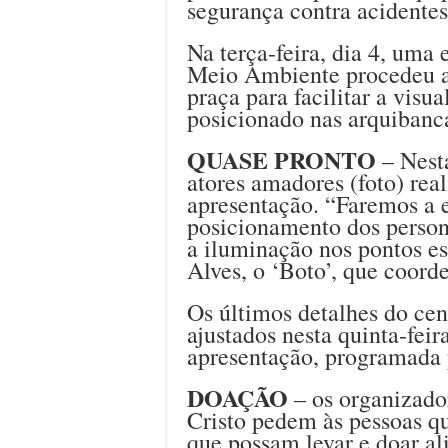
segurança contra acidentes
Na terça-feira, dia 4, uma
Meio Ambiente procedeu a 
praça para facilitar a visu
posicionado nas arquibanc
QUASE PRONTO
– Nesta
atores amadores (foto) real
apresentação. “Faremos a 
posicionamento dos perso
a iluminação nos pontos es
Alves, o ‘Boto’, que coord
Os últimos detalhes do cen
ajustados nesta quinta-feir
apresentação, programada p
DOAÇÃO
– os organizado
Cristo pedem às pessoas qu
que possam levar e doar al