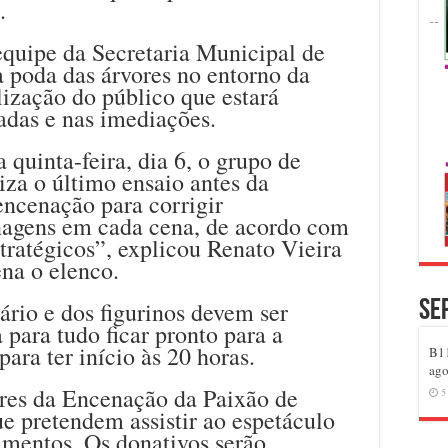
.
 equipe da Secretaria Municipal de
poda das árvores no entorno da
alização do público que estará
adas e nas imediações.
 quinta-feira, dia 6, o grupo de
iza o último ensaio antes da
encenação para corrigir
nagens em cada cena, de acordo com
tratégicos”, explicou Renato Vieira
ena o elenco.
ário e dos figurinos devem ser
Se
a para tudo ficar pronto para a
ara ter início às 20 horas.
B11
ago
res da Encenação da Paixão de
5
e pretendem assistir ao espetáculo
imentos. Os donativos serão