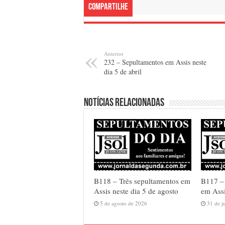
Compartilhe
Anterior
232 – Sepultamentos em Assis neste
dia 5 de abril
Notícias relacionadas
B118 – Três sepultamentos em
B117 –
Assis neste dia 5 de agosto
em Assi
5 de agosto de 2026
31 de j