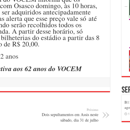
o com Osasco domingo, às 10 horas,
 ser adquiridos antecipadamente
s alerta que esse preço vale só até
ndo serão recolhidos todos os
da. A partir desse horário, só
bilheterias do estádio a partir das 8
o de R$ 20,00.
tiva aos 62 anos do VOCEM
Se
B11
ago
Próximo
Dois sepultamentos em Assis neste
5
sábado, dia 31 de julho