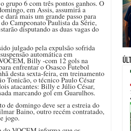
 grupo 6 com três pontos ganhos. O
domingo, em Assis, assumirá a
 e dará mais um grande passo para
s do Campeonato Paulista da Série,
starão disputando as duas vagas do
sido julgado pela expulsão sofrida
 suspensão automática em
o VOCEM, Billy -com 12 gols na
Úl
para enfrentar o Osasco Futebol
ã desta sexta-feira, em treinamento
dio Tonicão, o técnico Paulo César
is atacantes: Billy e Júlio César,
ssada marcando gol em Guarulhos.
o de domingo deve ser a estreia do
lmar Baino, outro recém contratado,
e jogo.
ia do VOCEM informa que os