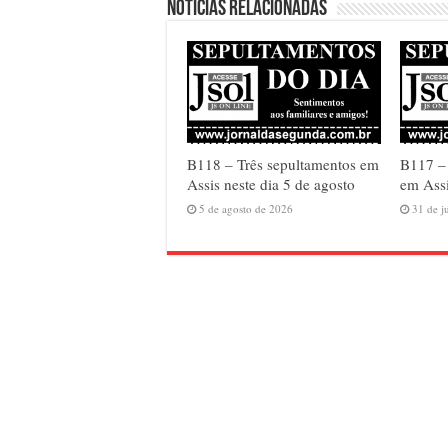
Notícias relacionadas
B118 – Três sepultamentos em
B117 –
Assis neste dia 5 de agosto
em Assi
5 de agosto de 2026
31 de j