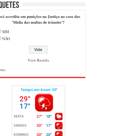
quetes
cê acredita em punições na Justiça no caso das
'Máfia das multas de trânsito'?
SIM
NÃO
View Results
ras..