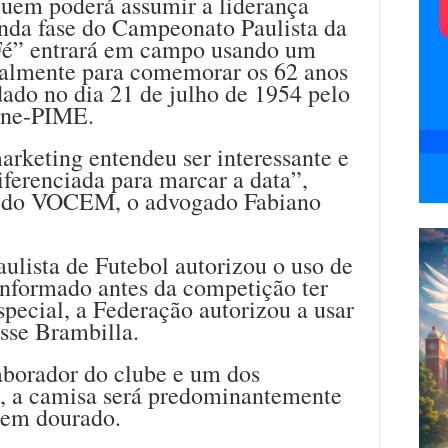
quem poderá assumir a liderança
unda fase do Campeonato Paulista da
 Fé” entrará em campo usando um
ialmente para comemorar os 62 anos
dado no dia 21 de julho de 1954 pelo
line-PIME.
rketing entendeu ser interessante e
iferenciada para marcar a data”,
te do VOCEM, o advogado Fabiano
ulista de Futebol autorizou o uso de
informado antes da competição ter
special, a Federação autorizou a usar
isse Brambilla.
borador do clube e um dos
, a camisa será predominantemente
 em dourado.