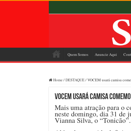
Quem Somos
Anuncie Aqui
Cont
Home
/
DESTAQUE
/
VOCEM usará camisa comem
VOCEM usará camisa comemor
Mais uma atração para o 
neste domingo, dia 31 de j
Vianna Silva, o “Tonicão”.