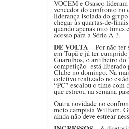
VOCEM e Osasco lideram o
vencedor do confronto no 
liderança isolada do grupo
chegar às quartas-de-finai
quando apenas oito times e
acesso para a Série A-3.
DE VOLTA
– Por não ter 
em Tupã e já ter cumprido
Guarulhos, o artilheiro d
competição- está liberado 
Clube no domingo. Na manh
coletivo realizado no está
“PC” escalou o time com do
que estreou na semana pa
Outra novidade no confront
meio campista William. Gi
ainda não deve estrear ness
INGRESSOS
– A diretor