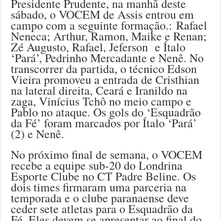
Presidente Prudente, na manhã deste
sábado, o VOCEM de Assis entrou em
campo com a seguinte formação.: Rafael
Neneca; Arthur, Ramon, Maike e Renan;
Zé Augusto, Rafael, Jeferson e Ítalo
‘Pará’, Pedrinho Mercadante e Nenê. No
transcorrer da partida, o técnico Edson
Vieira promoveu a entrada de Cristhian
na lateral direita, Ceará e Iranildo na
zaga, Vinícius Tchô no meio campo e
Pablo no ataque. Os gols do ‘Esquadrão
da Fé’ foram marcados por Ítalo ‘Pará’
(2) e Nenê.
No próximo final de semana, o VOCEM
recebe a equipe sub-20 do Londrina
Esporte Clube no CT Padre Beline. Os
dois times firmaram uma parceria na
temporada e o clube paranaense deve
ceder sete atletas para o Esquadrão da
Fé. Eles devem se apresentar ao final do