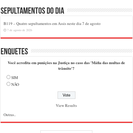
Sepultamentos do dia
B119 – Quatro sepultamentos em Assis neste dia 7 de agosto
7 de agosto de 2026
Enquetes
Você acredita em punições na Justiça no caso das 'Máfia das multas de
trânsito'?
SIM
NÃO
View Results
Outras..