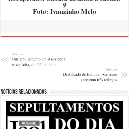
9
Foto: Ivanzinho Melo
Anterior
Um sepultamento em Assis nesta
sexta-feira, dia 24 de maio
Próximo
Desfalcado de Rafinha, Assisense
apresenta três reforços
Notícias relacionadas