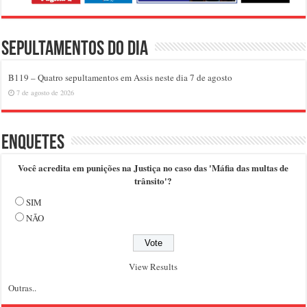
Sepultamentos do dia
B119 – Quatro sepultamentos em Assis neste dia 7 de agosto
7 de agosto de 2026
Enquetes
Você acredita em punições na Justiça no caso das 'Máfia das multas de
trânsito'?
SIM
NÃO
View Results
Outras..