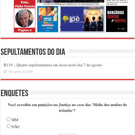
Sepultamentos do dia
B119 – Quatro sepultamentos em Assis neste dia 7 de agosto
7 de agosto de 2026
Enquetes
Você acredita em punições na Justiça no caso das 'Máfia das multas de
trânsito'?
SIM
NÃO