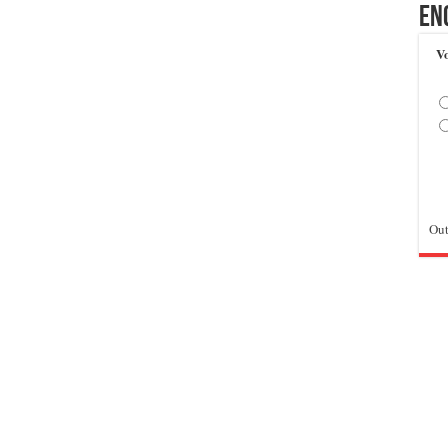
En
Vo
Out