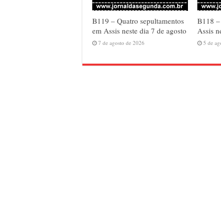
B119 – Quatro sepultamentos
B118 – 
em Assis neste dia 7 de agosto
Assis n
7 de agosto de 2026
5 de ag