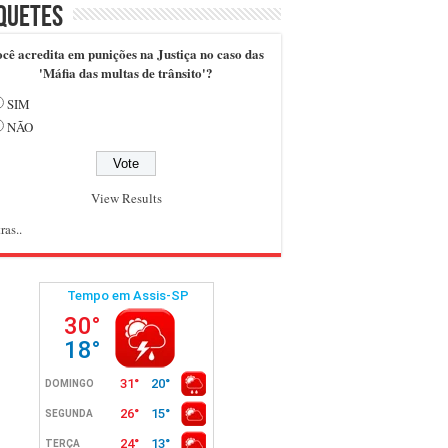
quetes
cê acredita em punições na Justiça no caso das
'Máfia das multas de trânsito'?
SIM
NÃO
View Results
ras..