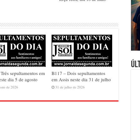
Úl
Três sepultamentos em
B117 – Dois sepultamentos
este dia 5 de agosto
em Assis neste dia 31 de julho
osto de 2026
31 de julho de 2026