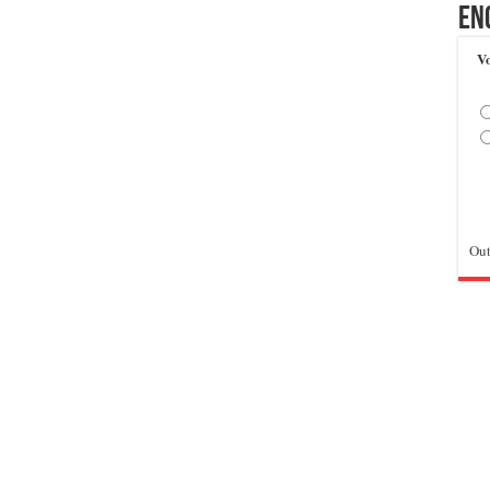
En
Vo
Out