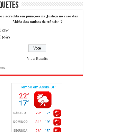
quetes
cê acredita em punições na Justiça no caso das
'Máfia das multas de trânsito'?
SIM
NÃO
View Results
ras..