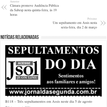
Anterior
Câmara promove Audiência Pública
da Sabesp nesta quinta-feira, às 19
horas
Próximo
Um sepultamento em Assis nesta
sexta-feira, dia 2 de março
Notícias relacionadas
B118 – Três sepultamentos em Assis neste dia 5 de agosto