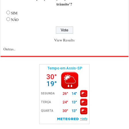
trânsito'?
SIM
NÃO
View Results
Outras..