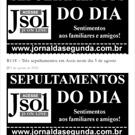
B118 – Três sepultamentos em Assis neste dia 5 de agosto
5 de agosto de 2026