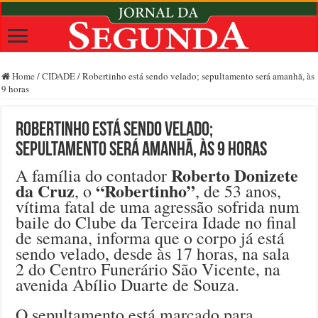
Home
/
CIDADE
/
Robertinho está sendo velado; sepultamento será amanhã, às
9 horas
Robertinho está sendo velado;
sepultamento será amanhã, às 9 horas
Roberto Donizete
A família do contador
da Cruz
“Robertinho”
, o
, de 53 anos,
vítima fatal de uma agressão sofrida num
baile do Clube da Terceira Idade no final
de semana, informa que o corpo já está
sendo velado, desde às 17 horas, na sala
2 do Centro Funerário São Vicente, na
avenida Abílio Duarte de Souza.
O sepultamento está marcado para