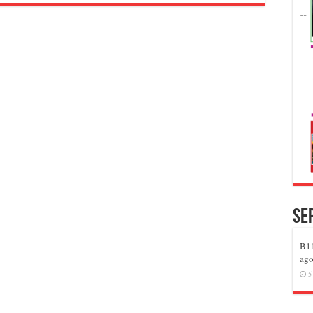
Se
B11
ago
5