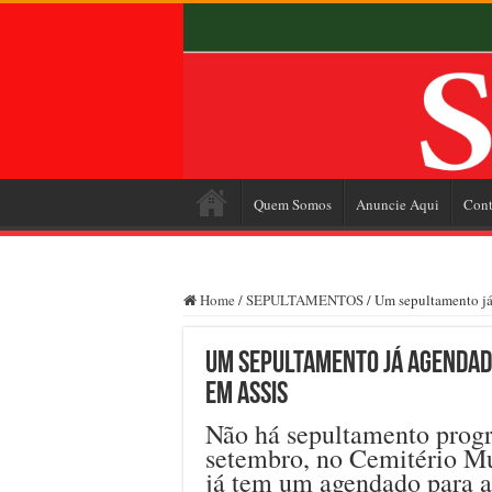
Quem Somos
Anuncie Aqui
Cont
Home
/
SEPULTAMENTOS
/
Um sepultamento já
Um sepultamento já agendado
em Assis
Não há sepultamento progr
setembro, no Cemitério Mu
já tem um agendado para a