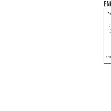
En
Vo
Out