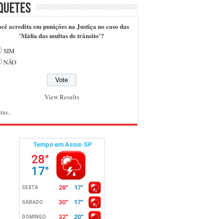
quetes
cê acredita em punições na Justiça no caso das
'Máfia das multas de trânsito'?
SIM
NÃO
View Results
ras..