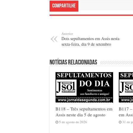
Compartilhe
Anterior
Dois sepultamentos em Assis nesta
sexta-feira, dia 9 de setembro
Notícias relacionadas
B118 – Três sepultamentos em
B117 –
Assis neste dia 5 de agosto
em Assi
5 de agosto de 2026
31 de j