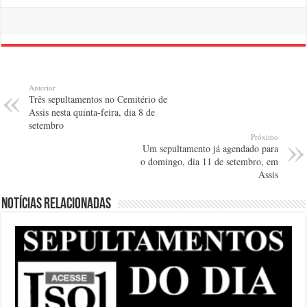
Anterior
Três sepultamentos no Cemitério de
Assis nesta quinta-feira, dia 8 de
setembro
Próximo
Um sepultamento já agendado para
o domingo, dia 11 de setembro, em
Assis
Notícias relacionadas