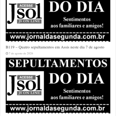
B119 – Quatro sepultamentos em Assis neste dia 7 de agosto
7 de agosto de 2026