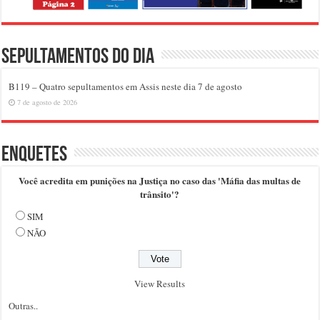
Sepultamentos do dia
B119 – Quatro sepultamentos em Assis neste dia 7 de agosto
7 de agosto de 2026
Enquetes
Você acredita em punições na Justiça no caso das 'Máfia das multas de
trânsito'?
SIM
NÃO
View Results
Outras..