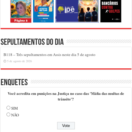
Sepultamentos do dia
B118 – Três sepultamentos em Assis neste dia 5 de agosto
5 de agosto de 2026
Enquetes
Você acredita em punições na Justiça no caso das 'Máfia das multas de
trânsito'?
SIM
NÃO