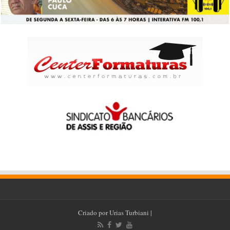
Criado por
Urias Turbiani
|